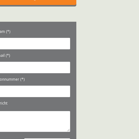
am (*)
il (*)
oonnummer (*)
icht