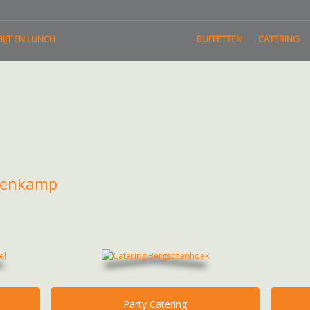
IJT EN LUNCH
BUFFETTEN
CATERING
genkamp
Party Catering