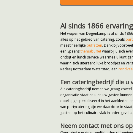
Al sinds 1866 ervarin
Het wapen van Degenkamp is al sinds 1866 
alles op het gebied van catering, zoals
part
meest heerlijke
buffetten
. Denk bijvoorbee
een Spaans
themabuffet
waarbij u zich eve
ontbijt en lunch service waarmee u kunt gen
waarin zich uiteraard luxe broodjes en ve
Rederij Rotterdam Waterstad, een
rondvaar
Een cateringbedrijf die u 
Als cateringbedrijf nemen we graag zoveel 
organisatie staat en u en uw gasten kunnen
daarbij gespecialiseerd in het aankleden e
van partycatering zijn we daardoor in staat
gasten op het culinaire vlak in ieder geval 
Neem contact met ons op
Overtuigd van de mogelijkheden of benieu