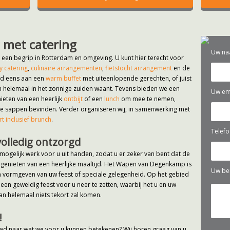
g met catering
Uw na
een begrip in Rotterdam en omgeving. U kunt hier terecht voor
y catering
,
culinaire arrangementen
,
fietstocht arrangement
en de
ld eens aan een
warm buffet
met uiteenlopende gerechten, of juist
n helemaal in het zonnige zuiden waant. Tevens bieden we een
Uw ema
ieten van een heerlijk
ontbijt
of een
lunch
om mee te nemen,
rse sappen bevinden. Verder organiseren wij, in samenwerking met
t inclusief brunch
.
Telef
volledig ontzorgd
mogelijk werk voor u uit handen, zodat u er zeker van bent dat de
 genieten van een heerlijke maaltijd. Het Wapen van Degenkamp is
Uw ber
n vormgeven van uw feest of speciale gelegenheid. Op het gebied
 een geweldig feest voor u neer te zetten, waarbij het u en uw
aan helemaal niets tekort zal komen.
!
wd naar wat we voor u kunnen betekenen? Wij horen graag van u.