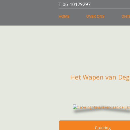
06-10179297
HOME
OVER ONS
ONTB
Het Wapen van De
Catering